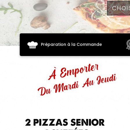
De
Fidélité
Vos
Avis
Zones
Préparation à la Commande
de
Livraison