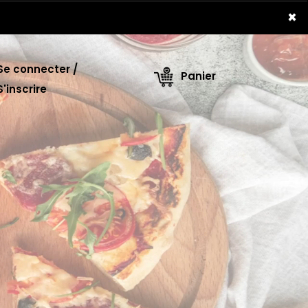
×
e connecter /
Panier
S'inscrire