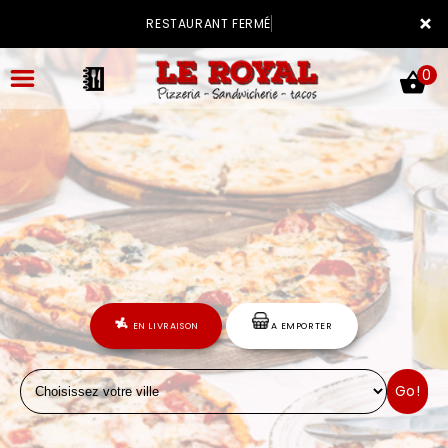
×
RESTAURANT FERMÉ
0
ACCUEIL
LA CARTE
VOTRE COMPTE
EN LIVRAISON
A EMPORTER
NOTRE RESTAURANT
Go!
VOS AVIS
MENTIONS LÉGALES