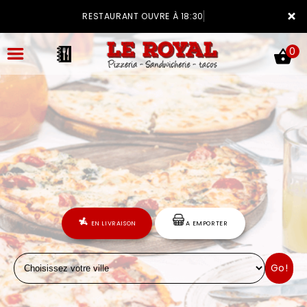
×
RESTAURANT OUVRE À 18:30
0
ACCUEIL
LA CARTE
VOTRE COMPTE
EN LIVRAISON
A EMPORTER
NOTRE RESTAURANT
Go!
VOS AVIS
MENTIONS LÉGALES