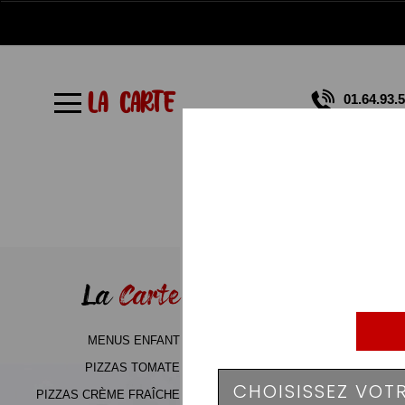
À
Emporter
LA CARTE
01.64.93.
Allergènes
Charte
Qualité
C.G.V
Contact
La
Carte
Mentions
Légales
MENUS ENFANT
Mobile
PIZZAS TOMATE
PIZZAS CRÈME FRAÎCHE
Programme