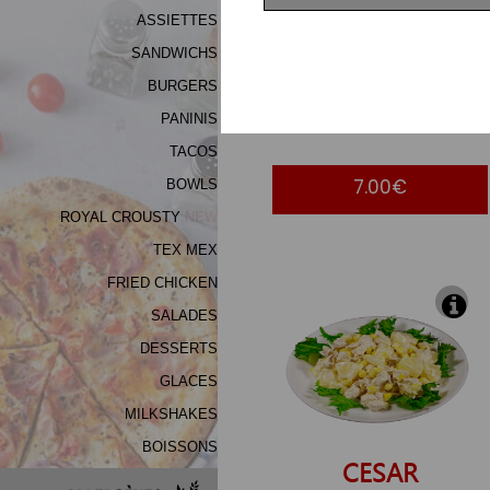
De
ASSIETTES
Fidélité
SANDWICHS
BURGERS
Vos
NICOISE
Avis
PANINIS
TACOS
Zones
de
7.00€
BOWLS
Livraison
ROYAL CROUSTY
NEW
TEX MEX
FRIED CHICKEN
SALADES
DESSERTS
GLACES
MILKSHAKES
BOISSONS
CESAR