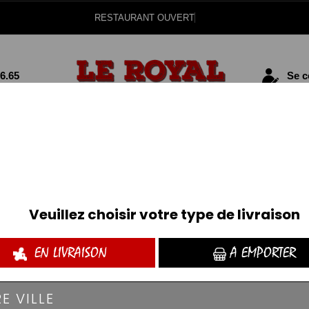
RESTAURANT OUVERT
56.65
Se co
SALADES