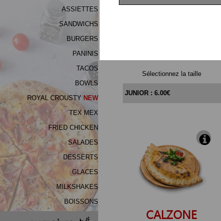
De
ASSIETTES
Fidélité
SANDWICHS
BURGERS
Vos
MARGUERITA
Avis
PANINIS
TACOS
Zones
Sélectionnez la taille
de
BOWLS
Livraison
ROYAL CROUSTY
NEW
TEX MEX
FRIED CHICKEN
SALADES
DESSERTS
GLACES
MILKSHAKES
BOISSONS
CALZONE