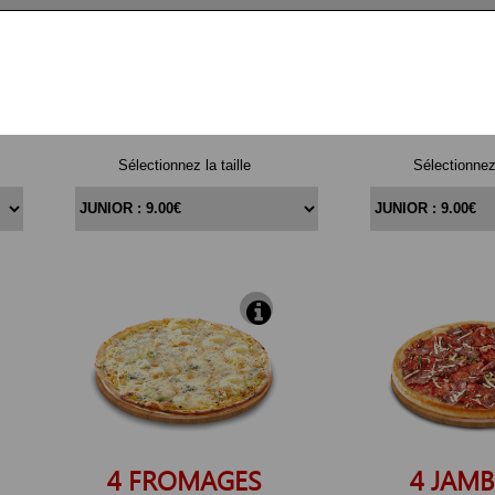
REINE
CAMP
Sélectionnez la taille
Sélectionnez 
4
FROMAGES
4
JAM