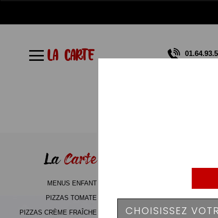
À
Emporter
LA CARTE
01.64.93.
Allergènes
Charte
Qualité
C.G.V
Contact
La
Carte
Mentions
Légales
MENUS ENFANT
Mobile
PIZZAS TOMATE
PIZZAS CRÈME FRAÎCHE
Programme