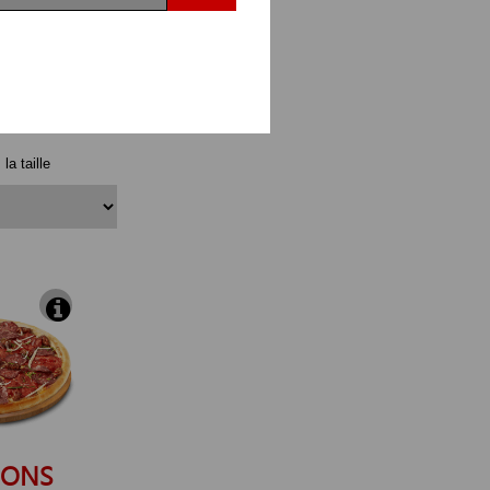
IONE
la taille
BONS