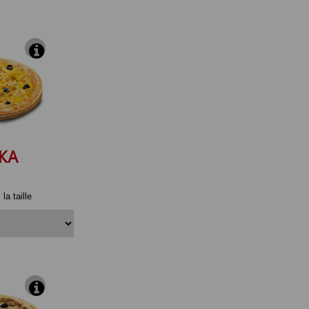
KA
la taille