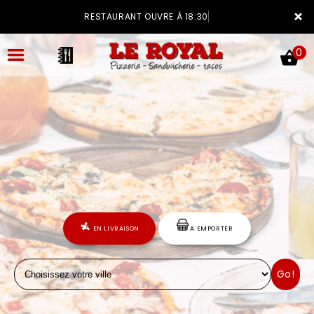
×
RESTAURANT OUVRE À 18:30
0
ACCUEIL
LA CARTE
VOTRE COMPTE
EN LIVRAISON
A EMPORTER
NOTRE RESTAURANT
Go!
VOS AVIS
MENTIONS LÉGALES