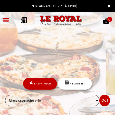
×
RESTAURANT OUVRE À 18:30
0
ACCUEIL
LA CARTE
VOTRE COMPTE
EN LIVRAISON
A EMPORTER
NOTRE RESTAURANT
Go!
VOS AVIS
MENTIONS LÉGALES