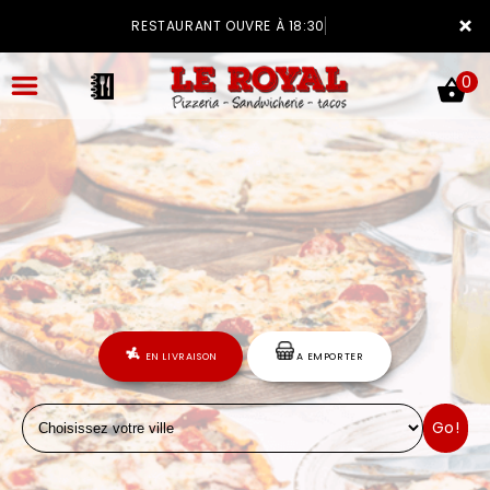
×
RESTAURANT OUVRE À 18:30
0
ACCUEIL
LA CARTE
VOTRE COMPTE
EN LIVRAISON
A EMPORTER
NOTRE RESTAURANT
Go!
VOS AVIS
MENTIONS LÉGALES