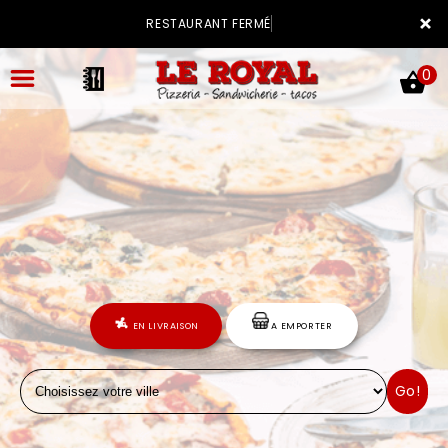
×
RESTAURANT FERMÉ
0
ACCUEIL
LA CARTE
VOTRE COMPTE
EN LIVRAISON
A EMPORTER
NOTRE RESTAURANT
Go!
VOS AVIS
MENTIONS LÉGALES